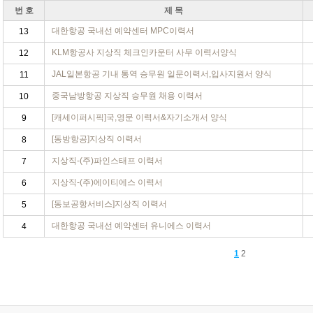
번 호
제 목
대한항공 국내선 예약센터 MPC이력서
13
KLM항공사 지상직 체크인카운터 사무 이력서양식
12
JAL일본항공 기내 통역 승무원 일문이력서,입사지원서 양식
11
중국남방항공 지상직 승무원 채용 이력서
10
[캐세이퍼시픽]국,영문 이력서&자기소개서 양식
9
[동방항공]지상직 이력서
8
지상직-(주)파인스태프 이력서
7
지상직-(주)에이티에스 이력서
6
[동보공항서비스]지상직 이력서
5
대한항공 국내선 예약센터 유니에스 이력서
4
1
2