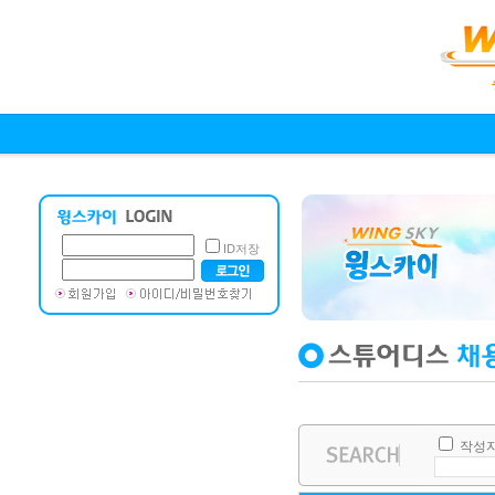
ID저장
작성