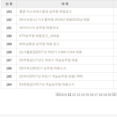
번 호
제 목
홍콩 익스프레스항공 승무원 채용공고
193
[에어프랑스] 기내 통역원 2018년 채용2018년 채용
192
에어아시아 승무원 채용안내
191
KTX승무원 채용공고_코레일
190
베트남항공 승무원 채용 공고
189
[싱가폴항공]2017년 하반기 Cabin Crew 채용
188
[제주항공] 17년도 하반기 객실승무원 채용
187
[에어부산]하반기 승무원 채용소식
186
[진에어]2017년 하반기 객실승무원 채용(~8/6)
185
[대한항공] 2017년 객실승무원 채용소식
184
11
10개
12
13
14
15
16
17
18
19
20