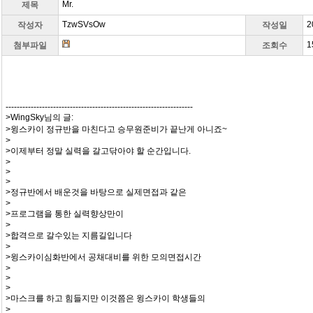
Mr.
제목
TzwSVsOw
2
작성자
작성일
1
첨부파일
조회수
-------------------------------------------------------------------
>WingSky님의 글:
>윙스카이 정규반을 마친다고 승무원준비가 끝난게 아니죠~
>
>이제부터 정말 실력을 갈고닦아야 할 순간입니다.
>
>
>
>정규반에서 배운것을 바탕으로 실제면접과 같은
>
>프로그램을 통한 실력향상만이
>
>합격으로 갈수있는 지름길입니다
>
>윙스카이심화반에서 공채대비를 위한 모의면접시간
>
>
>
>마스크를 하고 힘들지만 이것쯤은 윙스카이 학생들의
>