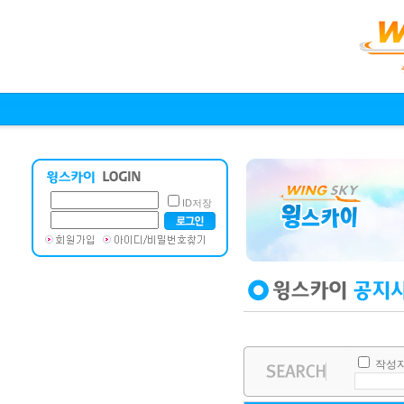
ID저장
작성