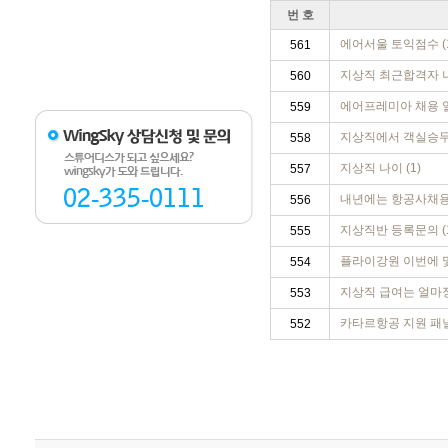
번 호
에어서울 토익점수 (
561
지상직 최근합격자 나
560
에어프레미아 채용 일
559
지상직에서 객실승무원
558
지상직 나이 (1)
557
내년에는 항공사채용 
556
지상직반 등록문의 (
555
플라이강원 이번에 몇
554
지상직 급여는 얼마정
553
카타르항공 지원 패널
552