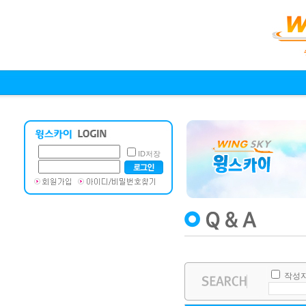
ID저장
작성