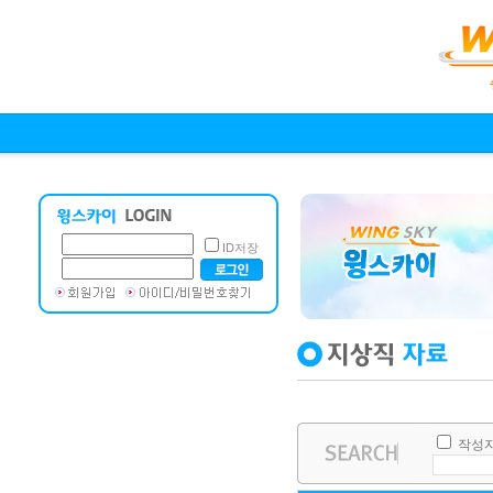
ID저장
작성