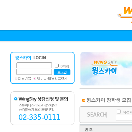
ID저장
윙스카이 장학생 모집
작성
번 호