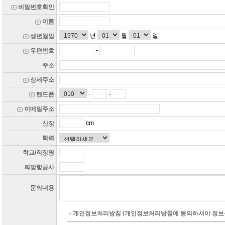
비밀번호확인
이름
년
월
일
생년월일
-
우편번호
주소
상세주소
-
-
핸드폰
이메일주소
cm
신장
학력
학교/직장명
희망항공사
문의내용