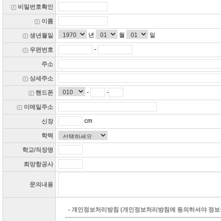
비밀번호확인
이름
년
월
일
생년월일
-
우편번호
주소
상세주소
-
-
핸드폰
이메일주소
cm
신장
학력
학교/직장명
희망항공사
문의내용