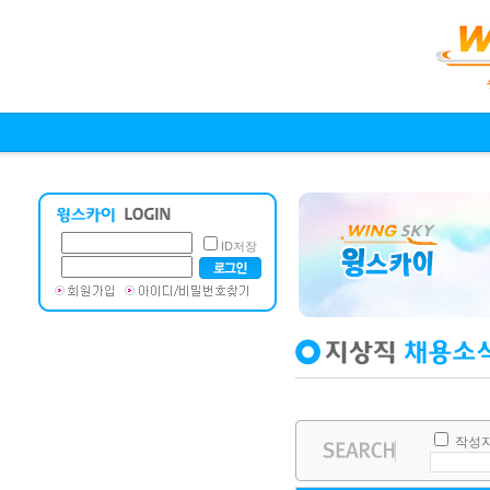
ID저장
작성