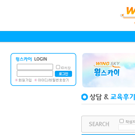
ID저장
작성