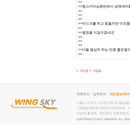
>>
>>윙스카이심화반에서 공채대비
>>
>>
>>
>>마스크를 하고 힘들지만 이것
>>
>>열정을 이길수없네요
>>
>>
>>
>>다들 열심히 하는 만큼 좋은결
>>
제휴문의
입학문의
개인정보처리
서울시 마포구 서교동 328-24 동성빌딩2,
교육청등록번호:제02201100098호 사
대표자:홍성화 개인정보 보호책임자: