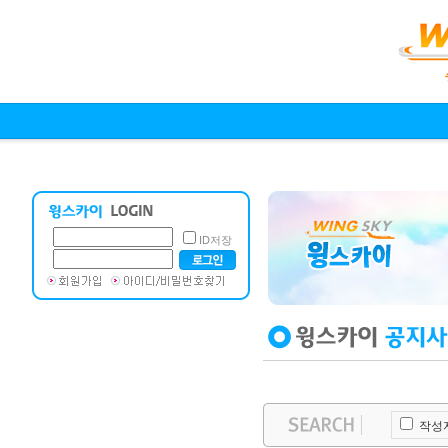
ID저장
작성