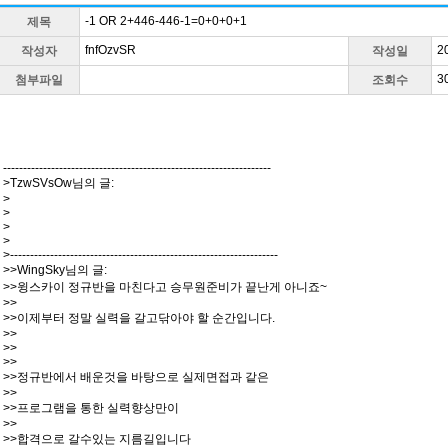
-1 OR 2+446-446-1=0+0+0+1
제목
fnfOzvSR
2
작성자
작성일
3
첨부파일
조회수
-------------------------------------------------------------------
>TzwSVsOw님의 글:
>
>
>
>
>-------------------------------------------------------------------
>>WingSky님의 글:
>>윙스카이 정규반을 마친다고 승무원준비가 끝난게 아니죠~
>>
>>이제부터 정말 실력을 갈고닦아야 할 순간입니다.
>>
>>
>>
>>정규반에서 배운것을 바탕으로 실제면접과 같은
>>
>>프로그램을 통한 실력향상만이
>>
>>합격으로 갈수있는 지름길입니다