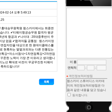
024-02-14 오후 5:49:13
125
! 홍대승무원학원 윙스카이에서는 최종면
왔습니다. ✔티웨이항공승무원 합격자 평균
 4년제 항공과 ✔나이대 : 20대중후반이 주
수이상 없음 ✔합격자들 공통점 : 윙스카이정
최종면접자만을 대상으로 한 원데이클래스를
로 현혹하는 몇몇과외와는 다른 전통있는
서특강+자소서첨삭+1차면접특강+2차면접
꾸준한 노력이 가장 큰 이유라고 생각합니
이 름
거리노선 확대로 비전이 무궁무진한 티웨이
 축하드립니다!
연락처
개인정보처리방침
동의합니다.