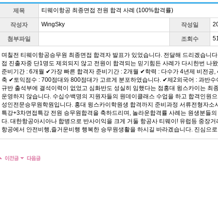
티웨이항공 최종면접 전원 합격 사례 (100%합격률)
제목
WingSky
2
작성자
작성일
5
첨부파일
조회수
며칠전 티웨이항공승무원 최종면접 합격자 발표가 있었습니다. 전달해 드리겠습니다
접 진출자중 단1명도 제외되지 않고 전원이 합격되는 믿기힘든 사례가 다시한번 나
준비기간 : 6개월 ✔가장 빠른 합격자 준비기간 : 2개월 ✔학력 : 다수가 4년제 비전공,
축 ✔토익점수 : 700점대와 800점대가 고르게 분포하였습니다. ✔제2외국어 : 과반
규반 출석부에 결석이력이 없었고 심화반도 성실히 임했다는 점 ​ 홍대 윙스카이는 
운영하지 않습니다. 수십수백명의 지원자들의 원데이클래스 수업을 하고 합격인원으
성인전문승무원학원입니다. 홍대 윙스카이학원생 합격까지 준비과정 서류전형자소
특강+3차면접특강 전원 승무원합격을 축하드리며, 놀라운합격률 사례는 원생분들의 
다. 대한항공아시아나 합병으로 반사이익을 크게 거둘 항공사 티웨이! 유럽등 중장
항공에서 안전비행,즐거운비행 행복한 승무원생활을 하시길 바라겠습니다. 진심으로